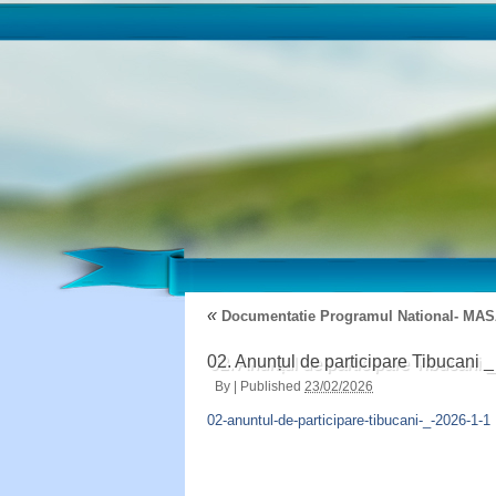
«
Documentatie Programul National- M
02. Anunțul de participare Tibucani _
By
|
Published
23/02/2026
02-anuntul-de-participare-tibucani-_-2026-1-1