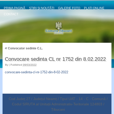
PRIMA PAGINĂ
ȘTIRI ȘI NOUȚĂȚI
GALERIE FOTO
PLATI ONLINE
CONTACT
«
Convocator sedinte C.L.
Convocare sedinta CL nr 1752 din 8.02.2022
By
|
Published
09/03/2022
convocare-sedinta-cl-nr-1752-din-8-02-2022
Cod Județ 27 / Județul Neamț / Tipul UAT - 14 - C - Comună /
Codul SIRUTA al Unitații Administrativ-Teritoriale 124803 /
Țibucani