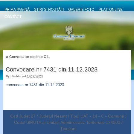
PRIMA PAGINĂ
ȘTIRI ȘI NOUȚĂȚI
GALERIE FOTO
PLATI ONLINE
CONTACT
«
Convocator sedinte C.L.
Convocare nr 7431 din 11.12.2023
By
|
Published
11/12/2023
convocare-nr-7431-din-11-12-2023
Cod Județ 27 / Județul Neamț / Tipul UAT - 14 - C - Comună /
Codul SIRUTA al Unitații Administrativ-Teritoriale 124803 /
Țibucani