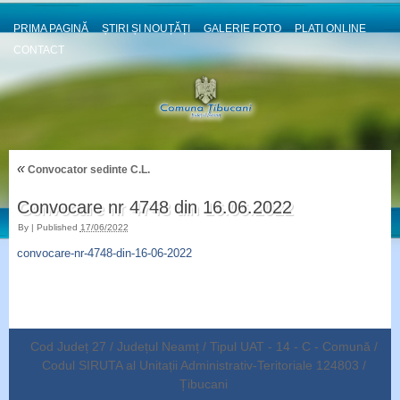
PRIMA PAGINĂ
ȘTIRI ȘI NOUȚĂȚI
GALERIE FOTO
PLATI ONLINE
CONTACT
«
Convocator sedinte C.L.
Convocare nr 4748 din 16.06.2022
By
|
Published
17/06/2022
convocare-nr-4748-din-16-06-2022
Cod Județ 27 / Județul Neamț / Tipul UAT - 14 - C - Comună /
Codul SIRUTA al Unitații Administrativ-Teritoriale 124803 /
Țibucani