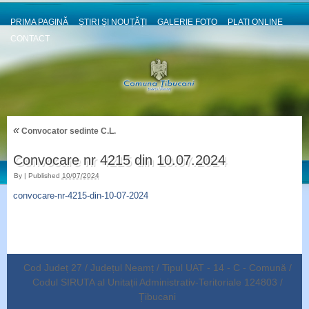
PRIMA PAGINĂ
ȘTIRI ȘI NOUȚĂȚI
GALERIE FOTO
PLATI ONLINE
CONTACT
«
Convocator sedinte C.L.
Convocare nr 4215 din 10.07.2024
By
|
Published
10/07/2024
convocare-nr-4215-din-10-07-2024
Cod Județ 27 / Județul Neamț / Tipul UAT - 14 - C - Comună /
Codul SIRUTA al Unitații Administrativ-Teritoriale 124803 /
Țibucani