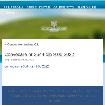
PRIMA PAGINĂ
ȘTIRI ȘI NOUȚĂȚI
GALERIE FOTO
PLATI ONLINE
CONTACT
«
Convocator sedinte C.L.
Convocare nr 3544 din 9.05.2022
By
|
Published
09/05/2022
convocare-nr-3544-din-9-05-2022
Cod Județ 27 / Județul Neamț / Tipul UAT - 14 - C - Comună /
Codul SIRUTA al Unitații Administrativ-Teritoriale 124803 /
Țibucani