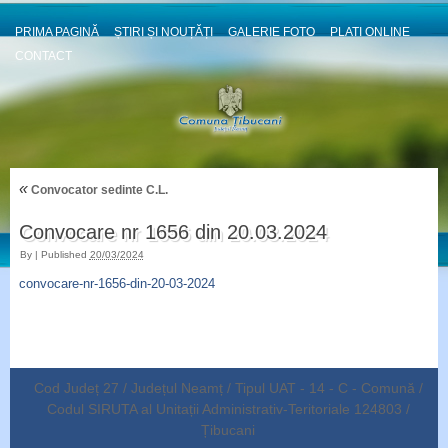
PRIMA PAGINĂ
ȘTIRI ȘI NOUȚĂȚI
GALERIE FOTO
PLATI ONLINE
CONTACT
«
Convocator sedinte C.L.
Convocare nr 1656 din 20.03.2024
By
|
Published
20/03/2024
convocare-nr-1656-din-20-03-2024
Cod Județ 27 / Județul Neamț / Tipul UAT - 14 - C - Comună /
Codul SIRUTA al Unitații Administrativ-Teritoriale 124803 /
Țibucani