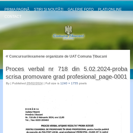
PRIMA PAGINĂ
ȘTIRI ȘI NOUȚĂȚI
GALERIE FOTO
PLATI ONLINE
CONTACT
«
Concursuri/examene organizate de UAT Comuna Țibucani
Proces verbal nr 718 din 5.02.2024-proba
scrisa promovare grad profesional_page-0001
By
|
Published
05/02/2024
|
Full size is
1240 × 1755
pixels