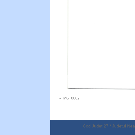
«
IMG_0002
Cod Județ 27 / Județul Neam