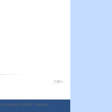
1 (2)
»
v-Teritoriale 124803 / Țibucani