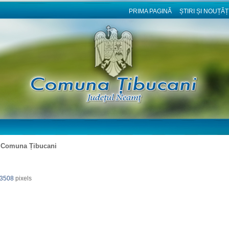
PRIMA PAGINĂ
ȘTIRI ȘI NOUȚĂȚ
 Comuna Țibucani
 3508
pixels