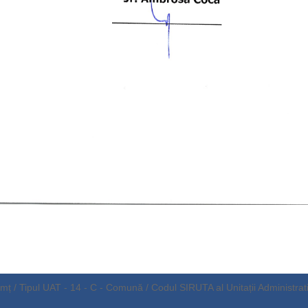
ț / Tipul UAT - 14 - C - Comună / Codul SIRUTA al Unitații Administrati