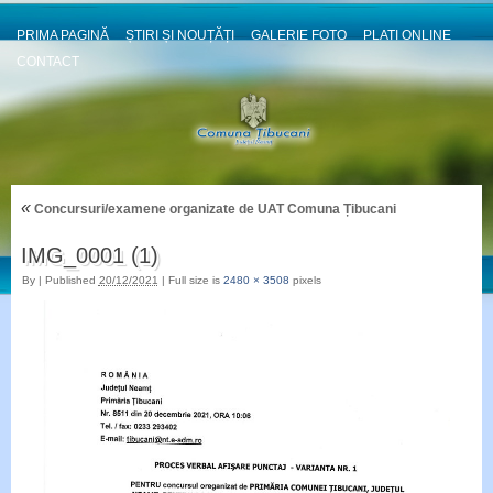
PRIMA PAGINĂ
ȘTIRI ȘI NOUȚĂȚI
GALERIE FOTO
PLATI ONLINE
CONTACT
«
Concursuri/examene organizate de UAT Comuna Țibucani
IMG_0001 (1)
By
|
Published
20/12/2021
|
Full size is
2480 × 3508
pixels