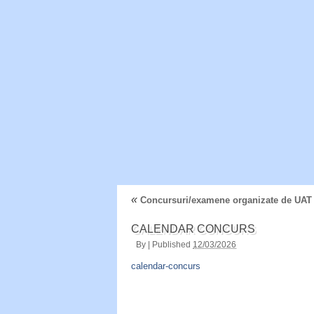
«
Concursuri/examene organizate de UAT
CALENDAR CONCURS
By
|
Published
12/03/2026
calendar-concurs