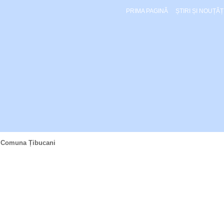
PRIMA PAGINĂ
ȘTIRI ȘI NOUȚĂȚ
 Comuna Țibucani