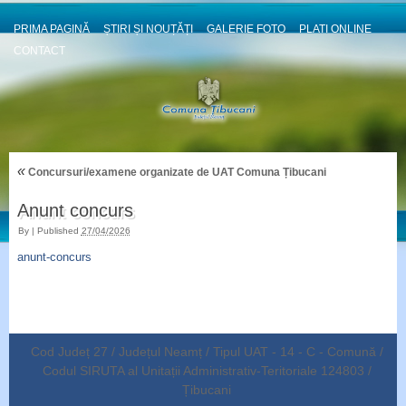
PRIMA PAGINĂ
ȘTIRI ȘI NOUȚĂȚI
GALERIE FOTO
PLATI ONLINE
CONTACT
«
Concursuri/examene organizate de UAT Comuna Țibucani
Anunt concurs
By
|
Published
27/04/2026
anunt-concurs
Cod Județ 27 / Județul Neamț / Tipul UAT - 14 - C - Comună /
Codul SIRUTA al Unitații Administrativ-Teritoriale 124803 /
Țibucani