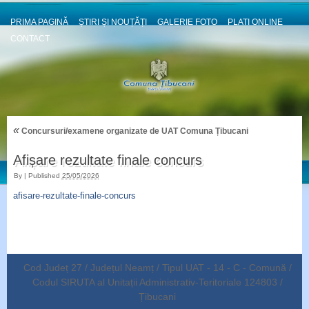
PRIMA PAGINĂ
ȘTIRI ȘI NOUȚĂȚI
GALERIE FOTO
PLATI ONLINE
CONTACT
«
Concursuri/examene organizate de UAT Comuna Țibucani
Afișare rezultate finale concurs
By
|
Published
25/05/2026
afisare-rezultate-finale-concurs
Cod Județ 27 / Județul Neamț / Tipul UAT - 14 - C - Comună /
Codul SIRUTA al Unitații Administrativ-Teritoriale 124803 /
Țibucani