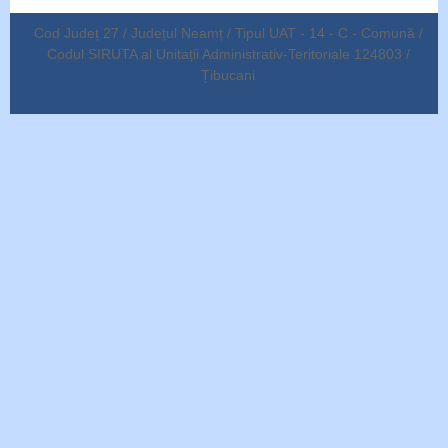
Cod Județ 27 / Județul Neamț / Tipul UAT - 14 - C - Comună /
Codul SIRUTA al Unitații Administrativ-Teritoriale 124803 /
Țibucani