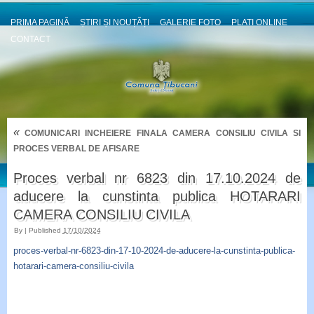
PRIMA PAGINĂ
ȘTIRI ȘI NOUȚĂȚI
GALERIE FOTO
PLATI ONLINE
CONTACT
«
COMUNICARI INCHEIERE FINALA CAMERA CONSILIU CIVILA SI
PROCES VERBAL DE AFISARE
Proces verbal nr 6823 din 17.10.2024 de
aducere la cunstinta publica HOTARARI
CAMERA CONSILIU CIVILA
By
|
Published
17/10/2024
proces-verbal-nr-6823-din-17-10-2024-de-aducere-la-cunstinta-publica-
hotarari-camera-consiliu-civila