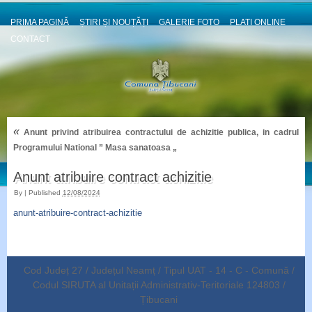
PRIMA PAGINĂ
ȘTIRI ȘI NOUȚĂȚI
GALERIE FOTO
PLATI ONLINE
CONTACT
«
Anunt privind atribuirea contractului de achizitie publica, in cadrul
Programului National ” Masa sanatoasa „
Anunt atribuire contract achizitie
By
|
Published
12/08/2024
anunt-atribuire-contract-achizitie
Cod Județ 27 / Județul Neamț / Tipul UAT - 14 - C - Comună /
Codul SIRUTA al Unitații Administrativ-Teritoriale 124803 /
Țibucani