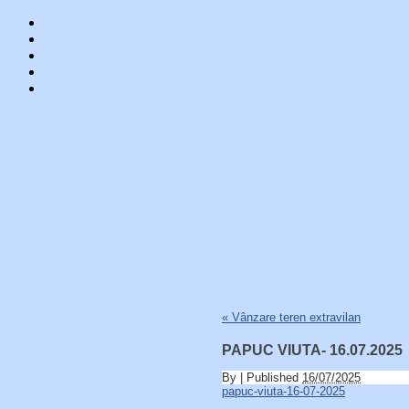
Skip
«
Vânzare teren extravilan
to
content
PAPUC VIUTA- 16.07.2025
By
|
Published
16/07/2025
papuc-viuta-16-07-2025