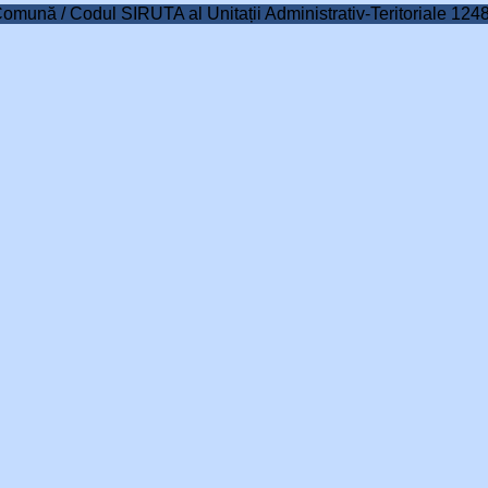
Comună / Codul SIRUTA al Unitații Administrativ-Teritoriale 124