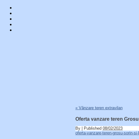
Skip
«
Vânzare teren extravilan
to
content
Oferta vanzare teren Grosu 
By
|
Published
08/02/2023
oferta-vanzare-teren-grosu-sorin-si-