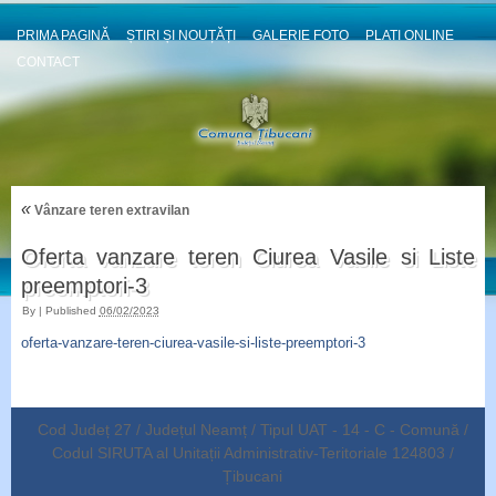
PRIMA PAGINĂ
ȘTIRI ȘI NOUȚĂȚI
GALERIE FOTO
PLATI ONLINE
CONTACT
«
Vânzare teren extravilan
Oferta vanzare teren Ciurea Vasile si Liste
preemptori-3
By
|
Published
06/02/2023
oferta-vanzare-teren-ciurea-vasile-si-liste-preemptori-3
Cod Județ 27 / Județul Neamț / Tipul UAT - 14 - C - Comună /
Codul SIRUTA al Unitații Administrativ-Teritoriale 124803 /
Țibucani