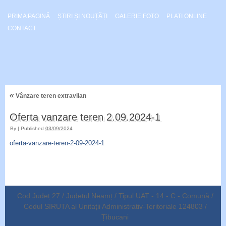
PRIMA PAGINĂ
ȘTIRI ȘI NOUȚĂȚI
GALERIE FOTO
PLATI ONLINE
CONTACT
«
Vânzare teren extravilan
Oferta vanzare teren 2.09.2024-1
By
|
Published
03/09/2024
oferta-vanzare-teren-2-09-2024-1
Cod Județ 27 / Județul Neamț / Tipul UAT - 14 - C - Comună /
Codul SIRUTA al Unitații Administrativ-Teritoriale 124803 /
Țibucani