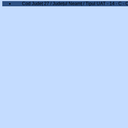
Cod Județ 27 / Județul Neamț / Tipul UAT - 14 - C - 