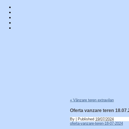
Skip
«
Vânzare teren extravilan
to
content
Oferta vanzare teren 18.07.
By
|
Published
19/07/2024
oferta-vanzare-teren-18-07-2024