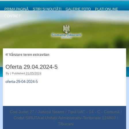
PRIMA PAGINĂ
ȘTIRI ȘI NOUȚĂȚI
GALERIE FOTO
PLATI ONLINE
CONTACT
«
Vânzare teren extravilan
Oferta 29.04.2024-5
By
|
Published
01/05/2024
oferta-29-04-2024-5
Cod Județ 27 / Județul Neamț / Tipul UAT - 14 - C - Comună /
Codul SIRUTA al Unitații Administrativ-Teritoriale 124803 /
Țibucani