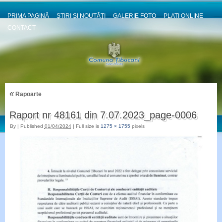
PRIMA PAGINĂ
ȘTIRI ȘI NOUȚĂȚI
GALERIE FOTO
PLATI ONLINE
CONTACT
«
Rapoarte
Raport nr 48161 din 7.07.2023_page-0006
By
|
Published
01/04/2024
|
Full size is
1275 × 1755
pixels