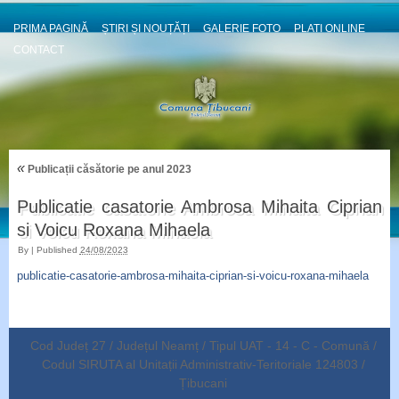
PRIMA PAGINĂ
ȘTIRI ȘI NOUȚĂȚI
GALERIE FOTO
PLATI ONLINE
CONTACT
«
Publicații căsătorie pe anul 2023
Publicatie casatorie Ambrosa Mihaita Ciprian
si Voicu Roxana Mihaela
By
|
Published
24/08/2023
publicatie-casatorie-ambrosa-mihaita-ciprian-si-voicu-roxana-mihaela
Cod Județ 27 / Județul Neamț / Tipul UAT - 14 - C - Comună /
Codul SIRUTA al Unitații Administrativ-Teritoriale 124803 /
Țibucani