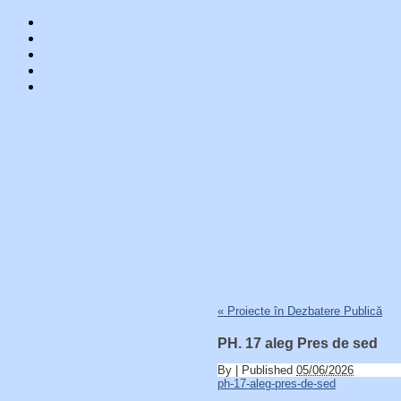
Skip
«
Proiecte în Dezbatere Publică
to
content
PH. 17 aleg Pres de sed
By
|
Published
05/06/2026
ph-17-aleg-pres-de-sed