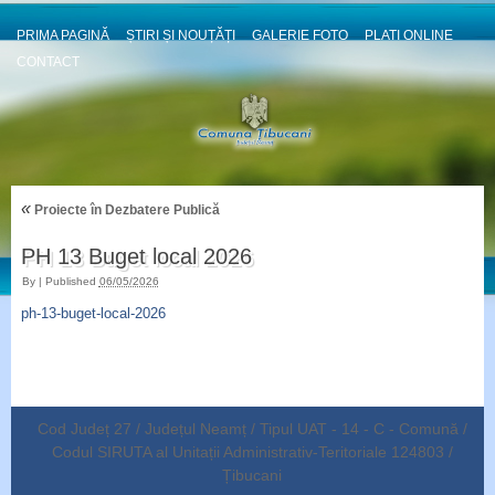
PRIMA PAGINĂ
ȘTIRI ȘI NOUȚĂȚI
GALERIE FOTO
PLATI ONLINE
CONTACT
«
Proiecte în Dezbatere Publică
PH 13 Buget local 2026
By
|
Published
06/05/2026
ph-13-buget-local-2026
Cod Județ 27 / Județul Neamț / Tipul UAT - 14 - C - Comună /
Codul SIRUTA al Unitații Administrativ-Teritoriale 124803 /
Țibucani