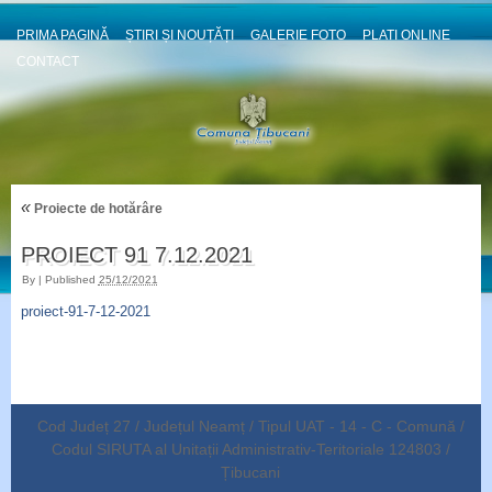
PRIMA PAGINĂ
ȘTIRI ȘI NOUȚĂȚI
GALERIE FOTO
PLATI ONLINE
CONTACT
«
Proiecte de hotărâre
PROIECT 91 7.12.2021
By
|
Published
25/12/2021
proiect-91-7-12-2021
Cod Județ 27 / Județul Neamț / Tipul UAT - 14 - C - Comună /
Codul SIRUTA al Unitații Administrativ-Teritoriale 124803 /
Țibucani