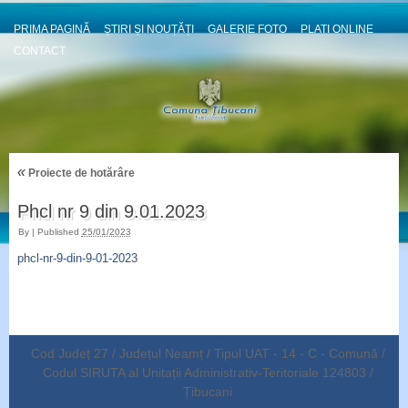
PRIMA PAGINĂ
ȘTIRI ȘI NOUȚĂȚI
GALERIE FOTO
PLATI ONLINE
CONTACT
«
Proiecte de hotărâre
Phcl nr 9 din 9.01.2023
By
|
Published
25/01/2023
phcl-nr-9-din-9-01-2023
Cod Județ 27 / Județul Neamț / Tipul UAT - 14 - C - Comună /
Codul SIRUTA al Unitații Administrativ-Teritoriale 124803 /
Țibucani