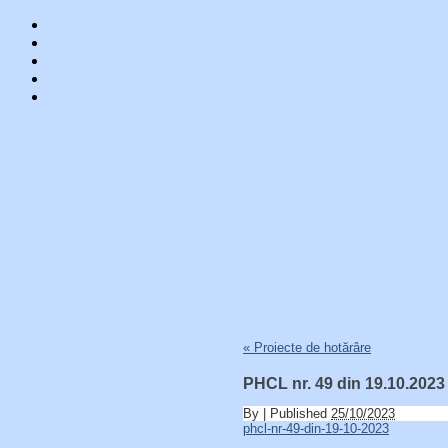
Skip
«
Proiecte de hotărâre
to
content
PHCL nr. 49 din 19.10.2023
By
|
Published
25/10/2023
phcl-nr-49-din-19-10-2023