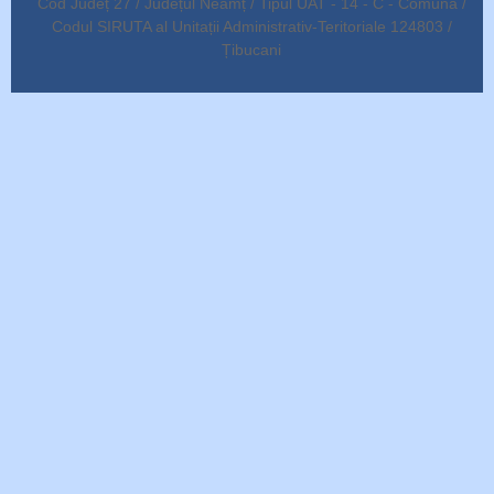
Cod Județ 27 / Județul Neamț / Tipul UAT - 14 - C - Comună /
Codul SIRUTA al Unitații Administrativ-Teritoriale 124803 /
Țibucani