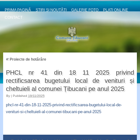
PRIMA PAGINĂ
ȘTIRI ȘI NOUȚĂȚI
GALERIE FOTO
PLATI ONLINE
CONTACT
«
Proiecte de hotărâre
PHCL nr 41 din 18 11 2025 privind
rectificsarea bugetului local de venituri și
cheltuieli al comunei Țibucani pe anul 2025
By
|
Published
19/11/2025
phcl-nr-41-din-18-11-2025-privind-rectificsarea-bugetului-local-de-
venituri-si-cheltuieli-al-comunei-tibucani-pe-anul-2025