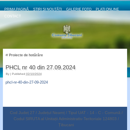
PRIMA PAGINĂ
ȘTIRI ȘI NOUȚĂȚI
GALERIE FOTO
PLATI ONLINE
CONTACT
«
Proiecte de hotărâre
PHCL nr 40 din 27.09.2024
By
|
Published
02/10/2024
phcl-nr-40-din-27-09-2024
Cod Județ 27 / Județul Neamț / Tipul UAT - 14 - C - Comună /
Codul SIRUTA al Unitații Administrativ-Teritoriale 124803 /
Țibucani