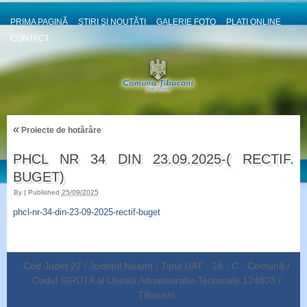
PRIMA PAGINĂ
ȘTIRI ȘI NOUȚĂȚI
GALERIE FOTO
PLATI ONLINE
CONTACT
«
Proiecte de hotărâre
PHCL NR 34 DIN 23.09.2025-( RECTIF.
BUGET)
By
|
Published
25/09/2025
phcl-nr-34-din-23-09-2025-rectif-buget
Cod Județ 27 / Județul Neamț / Tipul UAT - 14 - C - Comună /
Codul SIRUTA al Unitații Administrativ-Teritoriale 124803 /
Țibucani