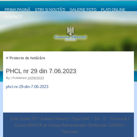
PRIMA PAGINĂ
ȘTIRI ȘI NOUȚĂȚI
GALERIE FOTO
PLATI ONLINE
CONTACT
«
Proiecte de hotărâre
PHCL nr 29 din 7.06.2023
By
|
Published
10/06/2023
phcl-nr-29-din-7-06-2023
Cod Județ 27 / Județul Neamț / Tipul UAT - 14 - C - Comună /
Codul SIRUTA al Unitații Administrativ-Teritoriale 124803 /
Țibucani