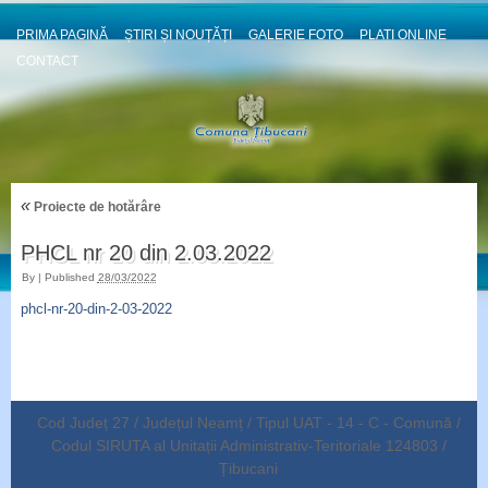
PRIMA PAGINĂ
ȘTIRI ȘI NOUȚĂȚI
GALERIE FOTO
PLATI ONLINE
CONTACT
«
Proiecte de hotărâre
PHCL nr 20 din 2.03.2022
By
|
Published
28/03/2022
phcl-nr-20-din-2-03-2022
Cod Județ 27 / Județul Neamț / Tipul UAT - 14 - C - Comună /
Codul SIRUTA al Unitații Administrativ-Teritoriale 124803 /
Țibucani