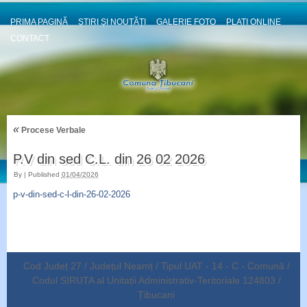
PRIMA PAGINĂ
ȘTIRI ȘI NOUȚĂȚI
GALERIE FOTO
PLATI ONLINE
CONTACT
«
Procese Verbale
P.V din sed C.L. din 26 02 2026
By
|
Published
01/04/2026
p-v-din-sed-c-l-din-26-02-2026
Cod Județ 27 / Județul Neamț / Tipul UAT - 14 - C - Comună /
Codul SIRUTA al Unitații Administrativ-Teritoriale 124803 /
Țibucani