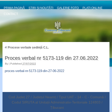
PRIMA PAGINĂ
ȘTIRI ȘI NOUȚĂȚI
GALERIE FOTO
PLATI ONLINE
CONTACT
«
Procese verbale ședință C.L.
Proces verbal nr 5173-119 din 27.06.2022
By
|
Published
27/07/2022
proces-verbal-nr-5173-119-din-27-06-2022
Cod Județ 27 / Județul Neamț / Tipul UAT - 14 - C - Comună /
Codul SIRUTA al Unitații Administrativ-Teritoriale 124803 /
Țibucani