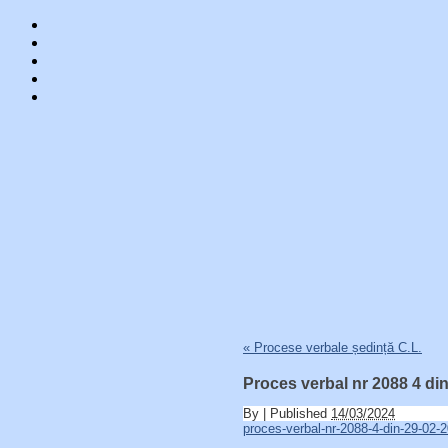
Skip
«
Procese verbale ședință C.L.
to
content
Proces verbal nr 2088 4 di
By
|
Published
14/03/2024
proces-verbal-nr-2088-4-din-29-02-