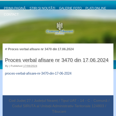
PRIMA PAGINĂ
ȘTIRI ȘI NOUȚĂȚI
GALERIE FOTO
PLATI ONLINE
CONTACT
«
Proces verbal afisare nr 3470 din 17.06.2024
Proces verbal afisare nr 3470 din 17.06.2024
By
|
Published
17/06/2024
proces-verbal-afisare-nr-3470-din-17-06-2024
Cod Județ 27 / Județul Neamț / Tipul UAT - 14 - C - Comună /
Codul SIRUTA al Unitații Administrativ-Teritoriale 124803 /
Țibucani