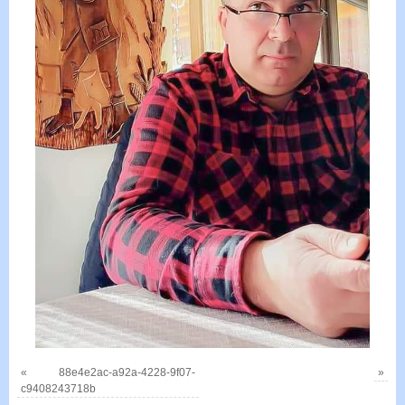
«
88e4e2ac-a92a-4228-9f07-
»
c9408243718b