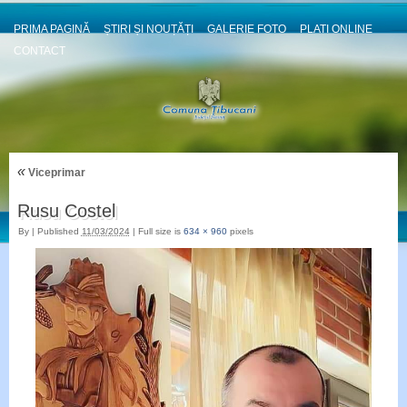
PRIMA PAGINĂ
ȘTIRI ȘI NOUȚĂȚI
GALERIE FOTO
PLATI ONLINE
CONTACT
«
Viceprimar
Rusu Costel
By
|
Published
11/03/2024
|
Full size is
634 × 960
pixels