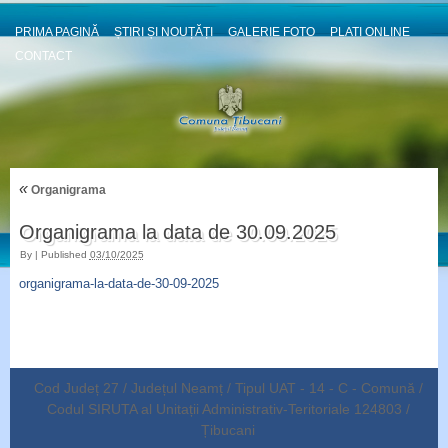
PRIMA PAGINĂ
ȘTIRI ȘI NOUȚĂȚI
GALERIE FOTO
PLATI ONLINE
CONTACT
«
Organigrama
Organigrama la data de 30.09.2025
By
|
Published
03/10/2025
organigrama-la-data-de-30-09-2025
Cod Județ 27 / Județul Neamț / Tipul UAT - 14 - C - Comună /
Codul SIRUTA al Unitații Administrativ-Teritoriale 124803 /
Țibucani