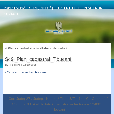
PRIMA PAGINĂ
ȘTIRI ȘI NOUȚĂȚI
GALERIE FOTO
PLATI ONLINE
CONTACT
«
Plan cadastral si opis alfabetic detinatori
S49_Plan_cadastral_Tibucani
By
|
Published
02/10/2025
s49_plan_cadastral_tibucani
Cod Județ 27 / Județul Neamț / Tipul UAT - 14 - C - Comună /
Codul SIRUTA al Unitații Administrativ-Teritoriale 124803 /
Țibucani