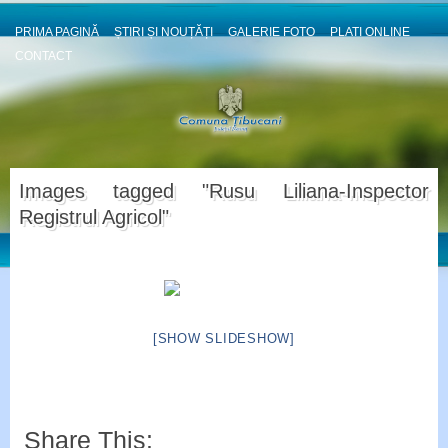
PRIMA PAGINĂ
ȘTIRI ȘI NOUȚĂȚI
GALERIE FOTO
PLATI ONLINE
CONTACT
Images tagged "Rusu Liliana-Inspector
Registrul Agricol"
[SHOW SLIDESHOW]
Share This: