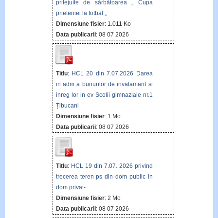
prilejuite de sărbătoarea „ Cupa
prieteniei la fotbal „
Dimensiune fisier
: 1.011 Ko
Data publicarii
: 08 07 2026
Titlu
:
HCL 20 din 7.07.2026 Darea
in adm a bunurilor de invatamant si
inreg lor in ev Scolii gimnaziale nr.1
Țibucani
Dimensiune fisier
: 1 Mo
Data publicarii
: 08 07 2026
Titlu
:
HCL 19 din 7.07. 2026 privind
trecerea teren ps din dom public in
dom privat-
Dimensiune fisier
: 2 Mo
Data publicarii
: 08 07 2026