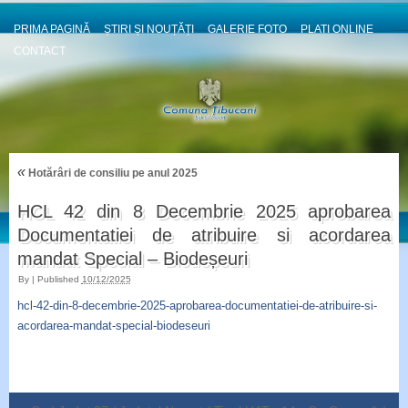
PRIMA PAGINĂ
ȘTIRI ȘI NOUȚĂȚI
GALERIE FOTO
PLATI ONLINE
CONTACT
«
Hotărâri de consiliu pe anul 2025
HCL 42 din 8 Decembrie 2025 aprobarea
Documentatiei de atribuire si acordarea
mandat Special – Biodeșeuri
By
|
Published
10/12/2025
hcl-42-din-8-decembrie-2025-aprobarea-documentatiei-de-atribuire-si-
acordarea-mandat-special-biodeseuri