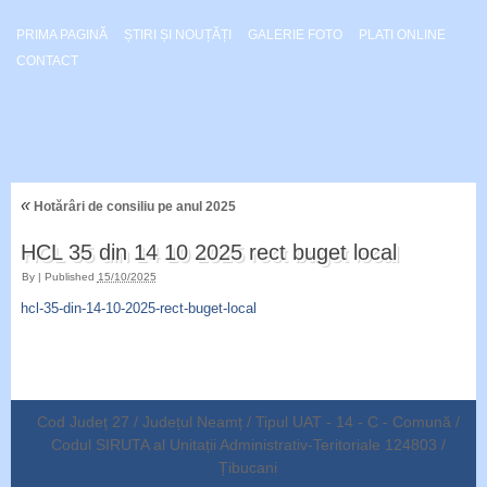
PRIMA PAGINĂ
ȘTIRI ȘI NOUȚĂȚI
GALERIE FOTO
PLATI ONLINE
CONTACT
«
Hotărâri de consiliu pe anul 2025
HCL 35 din 14 10 2025 rect buget local
By
|
Published
15/10/2025
hcl-35-din-14-10-2025-rect-buget-local
Cod Județ 27 / Județul Neamț / Tipul UAT - 14 - C - Comună /
Codul SIRUTA al Unitații Administrativ-Teritoriale 124803 /
Țibucani