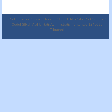
Cod Județ 27 / Județul Neamț / Tipul UAT - 14 - C - Comună /
Codul SIRUTA al Unitații Administrativ-Teritoriale 124803 /
Țibucani