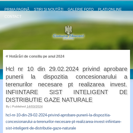
PRIMA PAGINĂ
ȘTIRI ȘI NOUȚĂȚI
GALERIE FOTO
PLATI ONLINE
CONTACT
«
Hotărâri de consiliu pe anul 2024
Hcl nr 10 din 29.02.2024 privind aprobare
punerii la dispozitia concesionarului a
terenurilor necesare pt realizarea invest.
INFIINTARE SIST INTELIGENT DE
DISTRIBUTIE GAZE NATURALE
By
|
Published
14/03/2024
hcl-nr-10-din-29-02-2024-privind-aprobare-punerii-la-dispozitia-
concesionarului-a-terenurilor-necesare-pt-realizarea-invest-infiintare-
sist-inteligent-de-distributie-gaze-naturale