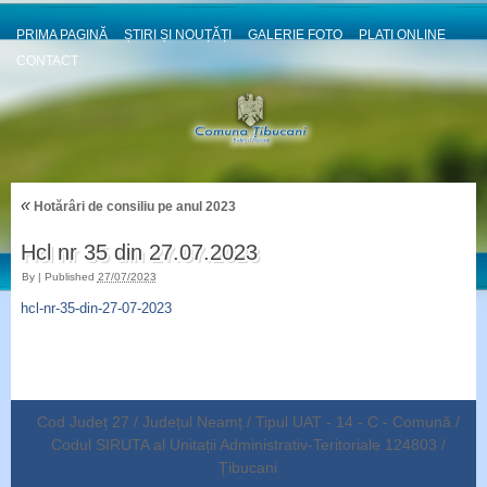
PRIMA PAGINĂ
ȘTIRI ȘI NOUȚĂȚI
GALERIE FOTO
PLATI ONLINE
CONTACT
«
Hotărâri de consiliu pe anul 2023
Hcl nr 35 din 27.07.2023
By
|
Published
27/07/2023
hcl-nr-35-din-27-07-2023
Cod Județ 27 / Județul Neamț / Tipul UAT - 14 - C - Comună /
Codul SIRUTA al Unitații Administrativ-Teritoriale 124803 /
Țibucani