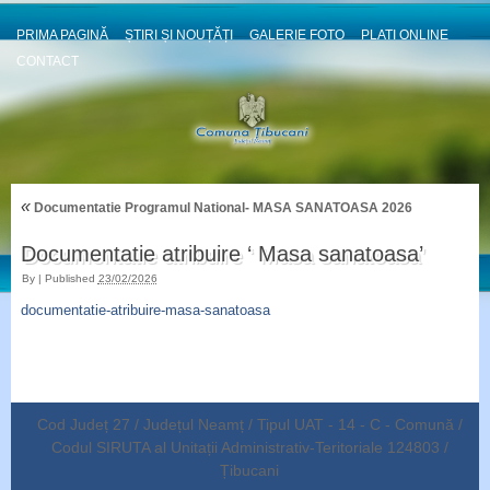
PRIMA PAGINĂ
ȘTIRI ȘI NOUȚĂȚI
GALERIE FOTO
PLATI ONLINE
CONTACT
«
Documentatie Programul National- MASA SANATOASA 2026
Documentatie atribuire ‘ Masa sanatoasa’
By
|
Published
23/02/2026
documentatie-atribuire-masa-sanatoasa
Cod Județ 27 / Județul Neamț / Tipul UAT - 14 - C - Comună /
Codul SIRUTA al Unitații Administrativ-Teritoriale 124803 /
Țibucani