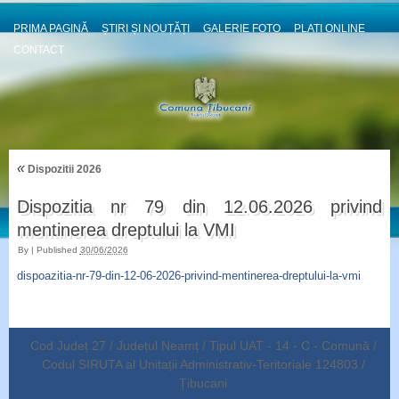
PRIMA PAGINĂ
ȘTIRI ȘI NOUȚĂȚI
GALERIE FOTO
PLATI ONLINE
CONTACT
«
Dispozitii 2026
Dispozitia nr 79 din 12.06.2026 privind
mentinerea dreptului la VMI
By
|
Published
30/06/2026
dispoazitia-nr-79-din-12-06-2026-privind-mentinerea-dreptului-la-vmi
Cod Județ 27 / Județul Neamț / Tipul UAT - 14 - C - Comună /
Codul SIRUTA al Unitații Administrativ-Teritoriale 124803 /
Țibucani