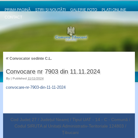
PRIMA PAGINĂ
ȘTIRI ȘI NOUȚĂȚI
GALERIE FOTO
PLATI ONLINE
CONTACT
«
Convocator sedinte C.L.
Convocare nr 7903 din 11.11.2024
By
|
Published
11/11/2024
convocare-nr-7903-din-11-11-2024
Cod Județ 27 / Județul Neamț / Tipul UAT - 14 - C - Comună /
Codul SIRUTA al Unitații Administrativ-Teritoriale 124803 /
Țibucani