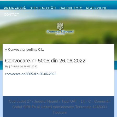
PRIMA PAGINĂ
ȘTIRI ȘI NOUȚĂȚI
GALERIE FOTO
PLATI ONLINE
CONTACT
«
Convocator sedinte C.L.
Convocare nr 5005 din 26.06.2022
By
|
Published
26/06/2022
convocare-nr-5005-din-26-06-2022
Cod Județ 27 / Județul Neamț / Tipul UAT - 14 - C - Comună /
Codul SIRUTA al Unitații Administrativ-Teritoriale 124803 /
Țibucani