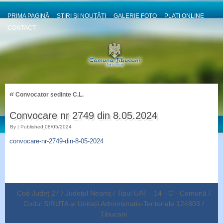
PRIMA PAGINĂ
ȘTIRI ȘI NOUȚĂȚI
GALERIE FOTO
PLATI ONLINE
CONTACT
«
Convocator sedinte C.L.
Convocare nr 2749 din 8.05.2024
By
|
Published
08/05/2024
convocare-nr-2749-din-8-05-2024
Cod Județ 27 / Județul Neamț / Tipul UAT - 14 - C - Comună /
Codul SIRUTA al Unitații Administrativ-Teritoriale 124803 /
Țibucani